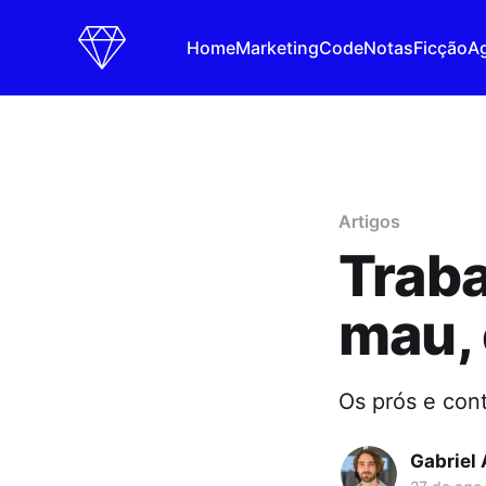
Home
Marketing
Code
Notas
Ficção
A
Artigos
Traba
mau, 
Os prós e con
Gabriel