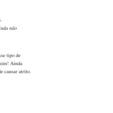
.
inda não
sse tipo de
ssim! Ainda
 causar atrito.