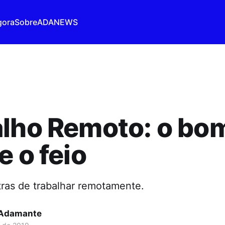
gora
Sobre
ADANEWS
lho Remoto: o bom
e o feio
tras de trabalhar remotamente.
 Adamante